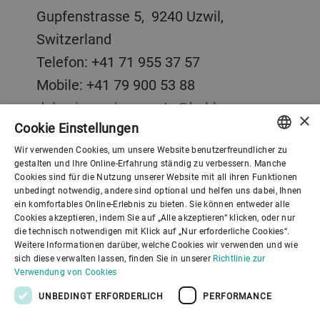
Gupfenstrasse 5, 9240 Uzwil,
Switzerland
Telefon: +41 71 955 37 57
Mobile: +41 79 900 53 88
dalen.jacomino_panto@buhlergroup.com
×
Cookie Einstellungen
Wir verwenden Cookies, um unsere Website benutzerfreundlicher zu
KONTAKT
ENGLISH
gestalten und Ihre Online-Erfahrung ständig zu verbessern. Manche
Cookies sind für die Nutzung unserer Website mit all ihren Funktionen
SPANISH
unbedingt notwendig, andere sind optional und helfen uns dabei, Ihnen
ein komfortables Online-Erlebnis zu bieten. Sie können entweder alle
GERMAN
Cookies akzeptieren, indem Sie auf „Alle akzeptieren“ klicken, oder nur
die technisch notwendigen mit Klick auf „Nur erforderliche Cookies“.
FRENCH
Weitere Informationen darüber, welche Cookies wir verwenden und wie
PORTUGUESE
sich diese verwalten lassen, finden Sie in unserer
Richtlinie zur
Verwendung von Cookies
RUSSIAN
UNBEDINGT ERFORDERLICH
PERFORMANCE
VIETNAMESE