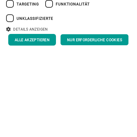
TARGETING
FUNKTIONALITÄT
中文
日本語
UNKLASSIFIZIERTE
DETAILS ANZEIGEN
ALLE AKZEPTIEREN
NUR ERFORDERLICHE COOKIES
Tracey Ibbotson
Language Notification
Public Relations Executive and Trade Media
Some pages are available only in english.
Specialist
Bühler UK Limited
OKAY
Atlantis Avenue 20, London, E16 2BF,
England
Telefon: +44 (0) 20 705 576 97
Mobile: +44 (0) 19 925 374 21
tracey.ibbotson@buhlergroup.com