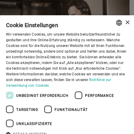
×
Cookie Einstellungen
Wir verwenden Cookies, um unsere Website benutzerfreundlicher zu
ENGLISH
gestalten und Ihre Online-Erfahrung ständig zu verbessern. Manche
Cookies sind für die Nutzung unserer Website mit all ihren Funktionen
SPANISH
unbedingt notwendig, andere sind optional und helfen uns dabei, Ihnen
ein komfortables Online-Erlebnis zu bieten. Sie können entweder alle
GERMAN
Cookies akzeptieren, indem Sie auf „Alle akzeptieren“ klicken, oder nur
die technisch notwendigen mit Klick auf „Nur erforderliche Cookies“.
FRENCH
Weitere Informationen darüber, welche Cookies wir verwenden und wie
PORTUGUESE
sich diese verwalten lassen, finden Sie in unserer
Richtlinie zur
Verwendung von Cookies
RUSSIAN
UNBEDINGT ERFORDERLICH
PERFORMANCE
VIETNAMESE
Corporate Governance
TARGETING
FUNKTIONALITÄT
中文
日本語
UNKLASSIFIZIERTE
Über Bühler