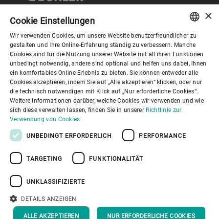
×
Cookie Einstellungen
Wir verwenden Cookies, um unsere Website benutzerfreundlicher zu
Corporate Governance
ENGLISH
gestalten und Ihre Online-Erfahrung ständig zu verbessern. Manche
Cookies sind für die Nutzung unserer Website mit all ihren Funktionen
SPANISH
unbedingt notwendig, andere sind optional und helfen uns dabei, Ihnen
Über Bühler
ein komfortables Online-Erlebnis zu bieten. Sie können entweder alle
GERMAN
Cookies akzeptieren, indem Sie auf „Alle akzeptieren“ klicken, oder nur
die technisch notwendigen mit Klick auf „Nur erforderliche Cookies“.
FRENCH
Nützliche Links
Weitere Informationen darüber, welche Cookies wir verwenden und wie
PORTUGUESE
sich diese verwalten lassen, finden Sie in unserer
Richtlinie zur
Verwendung von Cookies
RUSSIAN
UNBEDINGT ERFORDERLICH
PERFORMANCE
VIETNAMESE
TARGETING
FUNKTIONALITÄT
中文
Datenschutzrichtlinie
Cookies
Haftungsausschluss
日本語
Impressum
Informationssicherheit
UNKLASSIFIZIERTE
Youtube Privacy Policy
DETAILS ANZEIGEN
NACH OBEN
ALLE AKZEPTIEREN
NUR ERFORDERLICHE COOKIES