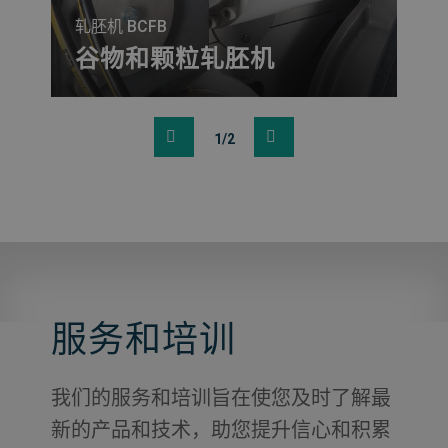
轧胚机 BCFB
产
释
谷物和颗粒轧胚机
品
PolyFlake 可为您提供高质量、高产量的
保
我
解决方案，用于将谷物或谷物颗粒轧片成
养
持
1/2
早餐谷物食品和谷物片。PolyFlake 适用
%，
价
于挤压过或蒸煮过的玉米、小麦、燕麦、
品
是
杂粮和生谷物，用于多种产品的生产选
的
择。
服务和培训
我们的服务和培训旨在使您及时了解最
新的产品和技术，助您提升信心和积累