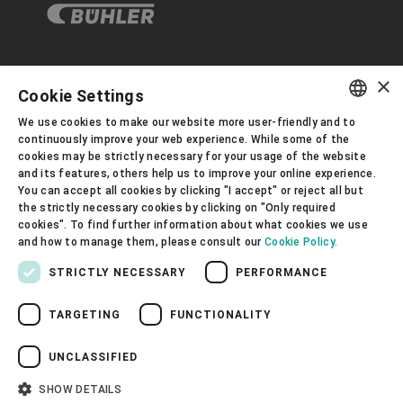
×
企业与合规
Cookie Settings
We use cookies to make our website more user-friendly and to
ENGLISH
continuously improve your web experience. While some of the
关于布勒
cookies may be strictly necessary for your usage of the website
SPANISH
and its features, others help us to improve your online experience.
You can accept all cookies by clicking "I accept" or reject all but
GERMAN
联系我们
the strictly necessary cookies by clicking on "Only required
cookies". To find further information about what cookies we use
FRENCH
and how to manage them, please consult our
Cookie Policy.
PORTUGUESE
STRICTLY NECESSARY
PERFORMANCE
RUSSIAN
TARGETING
FUNCTIONALITY
VIETNAMESE
隐私通知
免责声明
版权说明
布勒行为准则
苏ICP备19032731号-1
苏公网安备 32021402001197号
中文
UNCLASSIFIED
布勒（无锡）商业有限公司
日本語
SHOW DETAILS