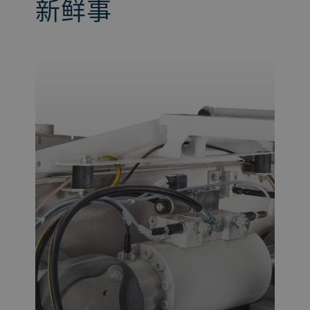
新鲜事
布勒