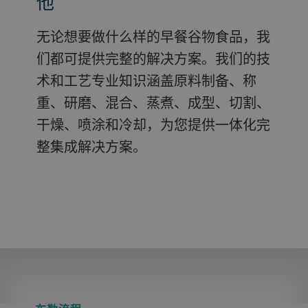
他
使用传统分批蒸煮或挤压成型工艺，以
将小麦、大米、玉米、藜麦和苋米等谷
我们可为您的谷兰诺拉生产提供完整的
适应您的产品和市场。我们的解决方案
物变成轻盈膨松的早餐谷物食品。膨化
混合和烘焙生产线，包括不同程度的自
无论想要做什么样的早餐谷物食品，我
包括喷涂糖浆和类似于坚果粉的调味添
可以改善口感、促进消化、延长保质
动化，以涵盖配方管理、产品追溯或生
们都可提供完整的解决方案。我们的技
加剂。
期，并且支持清洁标签产品。无论是传
产统计数据记录或遵守当地法规等功
术和工艺专业知识涵盖原料制备、称
统谷物，还是有机谷物、无面筋谷物或
能。
重、研磨、混合、蒸煮、成型、切割、
是高蛋白谷物，所有谷物均采用精确、
干燥、喷涂和冷却，为您提供一体化完
一致且高效节能的方式膨化，使您的产
整集成解决方案。
品组合更加多样化。