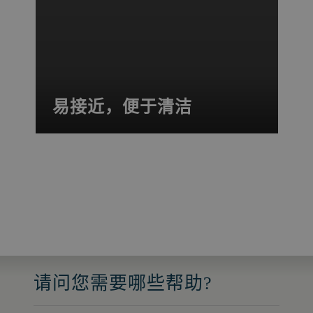
易接近，便于清洁
带有折叠式翼门的大型检修口易于接近，
以便执行清洗和维护操作。
请问您需要哪些帮助?