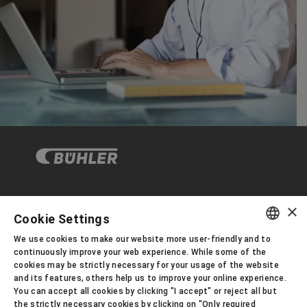
×
企业与合规
Cookie Settings
We use cookies to make our website more user-friendly and to
ENGLISH
continuously improve your web experience. While some of the
关于布勒
cookies may be strictly necessary for your usage of the website
SPANISH
and its features, others help us to improve your online experience.
You can accept all cookies by clicking "I accept" or reject all but
GERMAN
联系我们
the strictly necessary cookies by clicking on "Only required