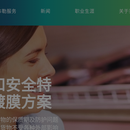
布勒服务
新闻
职业生涯
关于
和安全特
镀膜方案
货物的保质期及防护问题
护货物不受各种外部影响