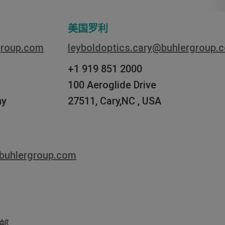
美国罗利
group.com
leyboldoptics.cary@buhlergroup.
+1 919 851 2000
100 Aeroglide Drive
ny
27511, Cary,NC , USA
@buhlergroup.com
 邮