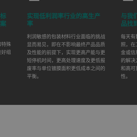
量标
实现低利润率行业的高生产
与我
方案
率
品找
利润敏感的包装材料行业面临的挑战
每天有
和特殊
显而易见，即在不影响最终产品品质
照，在
良好组
及性能的前提下，实现更高产能与更
金或信
短停机时间，更高处理速度及更低报
的解决
废率与单位镀膜面积更低成本之间的
和高可
平衡。
性。