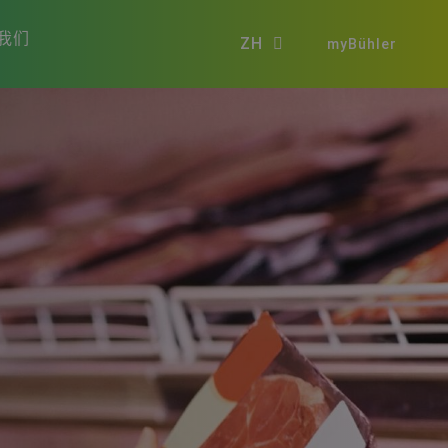
我们
ZH
myBühler