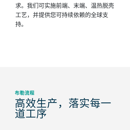
求。我们可实施前端、末端、温热脱壳
杂的脱壳解决方案，我们可帮助您提高
的特性和您期望的效果为您量身定制解
磨和制粒解决方案，以便您充分利用副
的设计，满足您的工艺和工厂要求，并
白质载体。我们提供萃取后豆粕的研磨
工艺，并提供您可持续依赖的全球支
产量，并降低您的购置成本。
决方案。
产品。
使用单/双重脱壳控制实现一级/二级向
和制粒工艺及技术，以帮助您充分利用
持。
日葵脱壳，并由全球技术提供支持。
您的副产品的价值。
布勒流程
高效生产，落实每一
道工序