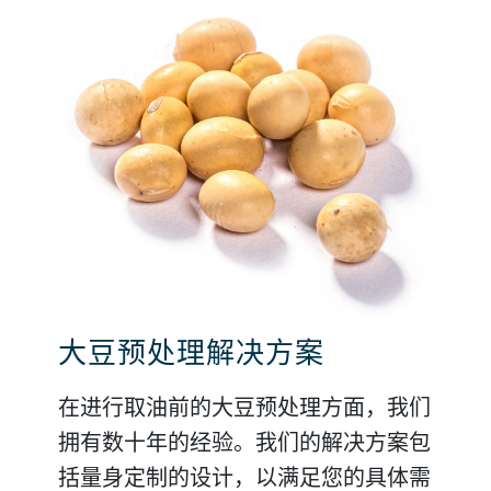
大豆预处理解决方案
萃取后的豆粕研磨与制粒解
油菜籽预处理解决方案
其他油料的加工方案
种籽壳研磨与制粒解决方案
向日葵预处理解决方案
决方案
在进行取油前的大豆预处理方面，我们
在进行取油前的油菜籽预处理方面，我
我们还提供设计和实施其他油料种籽
分离出来的葵花籽壳和大豆壳的热能值
我们的葵花籽预处理解决方案可实现卓
拥有数十年的经验。我们的解决方案包
们可为您提供设计、实施和支持方面的
（如棉花、椰干、棕榈仁等）的预处理
是燃料油的一半，可用作替代性的能源
越的脱皮效果，从而提高萃取后豆粕的
在饲料生产过程中，当与其他饲料成分
括量身定制的设计，以满足您的具体需
专业知识。从温冷预处理工艺到高度复
解决方案。我们根据您需要加工的种籽
或热源。我们可帮助您实施种籽壳的研
蛋白质含量。我们可为您提供量身定制
混合时，萃取后的豆粕被用作重要的蛋