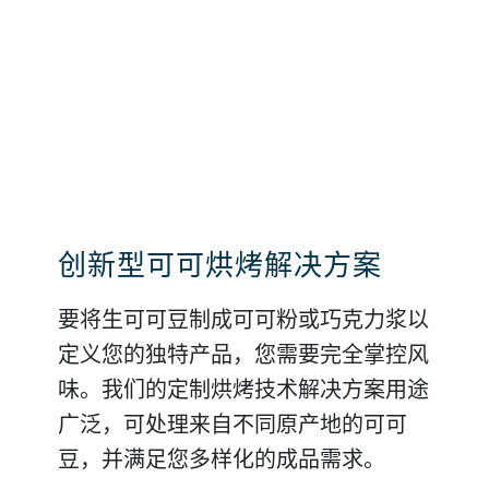
咖啡烘烤工艺
创新型可可烘烤解决方案
实现坚果和种子的精良烘烤
我们的创新型咖啡豆烘烤解决方案以持
要将生可可豆制成可可粉或巧克力浆以
不管是榛子、花生、腰果、开心果、杏
续研发为基础，设立全球标准。从小规
定义您的独特产品，您需要完全掌控风
仁还是种子，我们可为您提供几乎适用
模、中等规模到大规模运行，我们都可
味。我们的定制烘烤技术解决方案用途
于任何坚果或种子原料的经市场验证且
为您提供具有更好的控制功能的定制解
广泛，可处理来自不同原产地的可可
完全定制的烘烤解决方案。我们的坚果
决方案，实现更好的烘烤效果和高产
豆，并满足您多样化的成品需求。
烘烤流程还可提供巴氏杀菌过程，以减