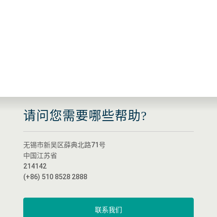
量。
少细菌数量并延长保质期。
请问您需要哪些帮助?
无锡市新吴区薛典北路71号
中国江苏省
214142
(+86) 510 8528 2888
联系我们