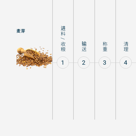
进料 / 收粮
麦芽
啤酒
输送
称重
清理
1
2
3
4