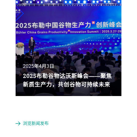
场的坚定承诺。瑞士集团总部高层、大中
华区管理层及研磨与分散事业部员工代表
齐聚现场，共同见证这一战略布局的关键
时刻。
2025年4月3日
2025布勒谷物达沃斯峰会——聚焦
新质生产力，共创谷物可持续未来
2025年3月27-29日，享有“谷物行业达沃
+
斯”美誉的2025布勒中国谷物生产力
创新
峰会在广西南宁盛大开幕。峰会汇聚了来
自谷物行业的300位行业精英，以及布勒
浏览新闻发布
瑞士总部和大中华区的高层管理团队、产
品与技术专家。这场行业盛会涵盖了六大