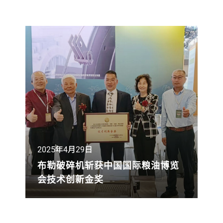
签订重大合同，为其位于意大利那不勒斯
附近的Teverola二期工厂提供先进的生产
设备——四条连续混合生产线用于电池浆料
生产，助力其大规模生产磷酸铁锂电池。
生产线计划于2025年底安装完毕，预计
2026年投入生产。该工厂年产能高达8
GWh，标志着欧洲电池制造领域迈向新高
度，同时也为全球储能和电动车市场注入
了新的动力。
2025年4月29日
布勒破碎机斩获中国国际粮油博览
会技术创新金奖
在2025年4月11日至13日于南京国际展览
中心盛大举办的第十五届IGPE中国国际粮
油产业博览会上，布勒公司的破碎机OLCB