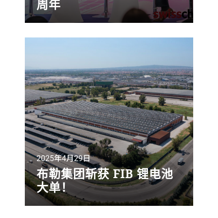
周年
为庆祝中瑞建交75周年，中瑞商业论坛
2025于5月15日在上海美高梅西岸酒店隆
重举行。作为庆祝中瑞建交75周年的系列
活动之一，本次论坛吸引了逾350名中瑞
政商界领袖、行业专家及外交代表参与，
围绕“创新、品质与传统”为核心主题展开深
入讨论。
2025年4月29日
布勒集团斩获 FIB 锂电池
大单！
布勒集团研磨与分散事业部近日与意大利
Seri Industrial S.p.A.集团子公司FIB S.p.A.