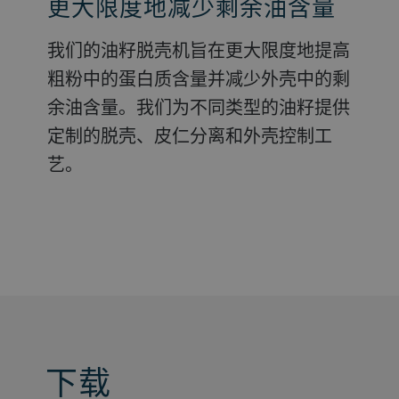
更大限度地减少剩余油含量
从稻谷到大米
我们的油籽脱壳机旨在更大限度地提高
要获得高产量的整精米，您需要柔和地
粗粉中的蛋白质含量并减少外壳中的剩
去除外壳。我们的脱壳工艺以柔和快速
余油含量。我们为不同类型的油籽提供
的方式为稻谷脱壳，这有助于提高产量
定制的脱壳、皮仁分离和外壳控制工
和大米质量。
艺。
下载