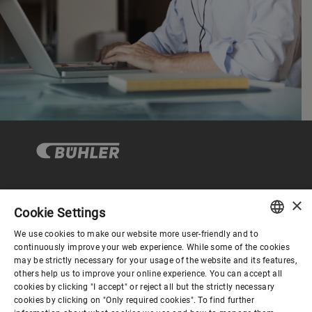
×
企业与合规
Cookie Settings
We use cookies to make our website more user-friendly and to
ENGLISH
continuously improve your web experience. While some of the cookies
关于布勒
may be strictly necessary for your usage of the website and its features,
SPANISH
others help us to improve your online experience. You can accept all
cookies by clicking "I accept" or reject all but the strictly necessary
GERMAN
联系我们
cookies by clicking on "Only required cookies". To find further