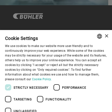
×
企业与合规
Cookie Settings
We use cookies to make our website more user-friendly and to
ENGLISH
continuously improve your web experience. While some of the cookies
关于布勒
may be strictly necessary for your usage of the website and its features,
SPANISH
others help us to improve your online experience. You can accept all
cookies by clicking "I accept" or reject all but the strictly necessary
GERMAN
联系我们
cookies by clicking on "Only required cookies". To find further
information about what cookies we use and how to manage them,
FRENCH
please consult our
Cookie Policy.
PORTUGUESE
STRICTLY NECESSARY
PERFORMANCE
RUSSIAN
TARGETING
FUNCTIONALITY
VIETNAMESE
隐私通知
免责声明
版权说明
布勒行为准则
苏ICP备19032731号-1
苏公网安备 32021402001197号
中文
UNCLASSIFIED