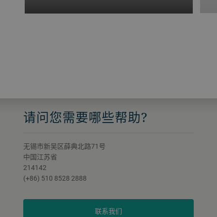
我们的 PreFiner S 可以使预加工巧克力、
馅料和涂层浆料达到精确的粒度。尽可能
多地释放隐性脂肪并对结晶砂糖进行同步
校准，以提供用于精磨过程的均匀产品。
请问您需要哪些帮助?
无锡市新吴区薛典北路71号
中国江苏省
214142
(+86) 510 8528 2888
联系我们