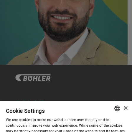
企业与合规
×
Cookie Settings
We use cookies to make our website more user-friendly and to
关于布勒
ENGLISH
continuously improve your web experience. While some of the cookies
may be strictly necessary for your usage of the website and its features,