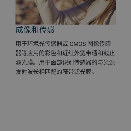
增强现实
成像和传感
晶圆级光学元件
ADAS 和 LiDAR
高光谱成像
由于更小的传感器被广泛应用于可穿戴
用于环境光传感器或 CMOS 图像传感
抗反射膜、高反射膜或者更复杂的膜系
采用近红外光带通滤光膜和抗反射镀膜
多基色带通滤光片，用于将化学或表面
设备上，所以高精度镀膜和波导也被直
器等应用的彩色和近红外宽带通和截止
设计都可以在晶圆上实现直接镀膜。
来防止环境光和外部光对传感器的干
结构信息添加到数字图像中。
接集成在更小的元件上。
滤光膜。用于面部识别传感器的与光源
扰。
发射波长相匹配的窄带滤光膜。