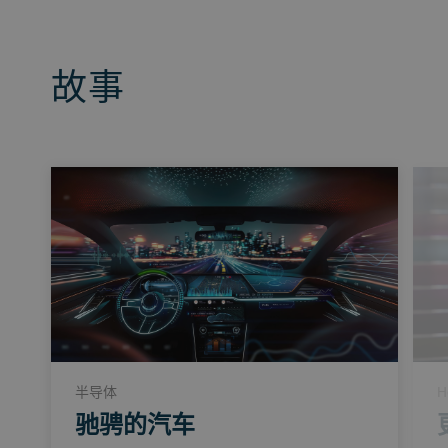
故事
半导体
H
驰骋的汽车