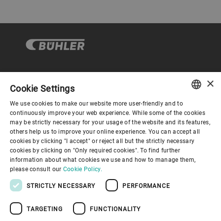
×
企业与合规
Cookie Settings
We use cookies to make our website more user-friendly and to
ENGLISH
continuously improve your web experience. While some of the cookies
关于布勒
may be strictly necessary for your usage of the website and its features,
SPANISH
others help us to improve your online experience. You can accept all
cookies by clicking "I accept" or reject all but the strictly necessary
GERMAN
联系我们
cookies by clicking on "Only required cookies". To find further
information about what cookies we use and how to manage them,
FRENCH
please consult our
Cookie Policy.
PORTUGUESE
STRICTLY NECESSARY
PERFORMANCE
RUSSIAN
TARGETING
FUNCTIONALITY
VIETNAMESE
隐私通知
免责声明
版权说明
布勒行为准则