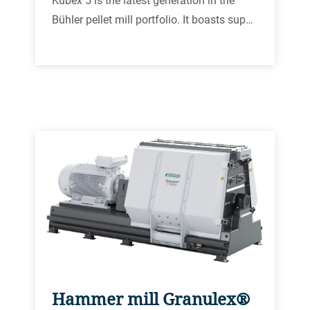
Kubex 5 is the latest generation in the
Bühler pellet mill portfolio. It boasts sup…
Hammer mill Granulex®