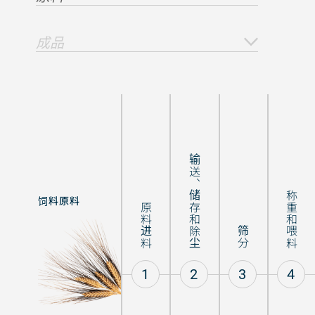
成品
输送、储存和除尘
称重和喂料
饲料原料
混合饲料
原料进料
筛分
1
2
3
4