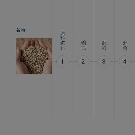
宠物食品
谷物
原料进料
输送
配料
混合
1
2
3
4