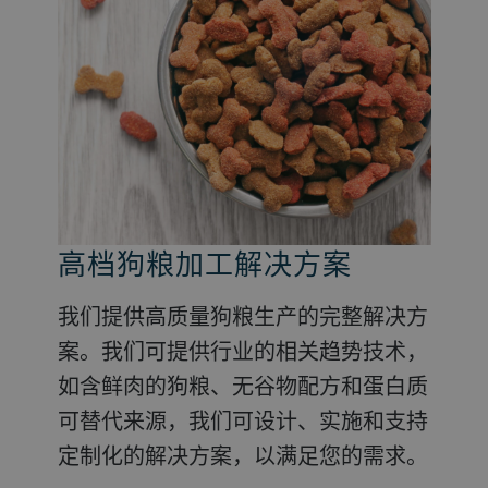
高档狗粮加工解决方案
高档猫粮加工解决方案
观赏鱼食的加工解决方案
我们提供高质量狗粮生产的完整解决方
我们提供完整的定制化解决方案和行业
观赏鱼需要各种颗粒状鱼食，从浮性饲
案。我们可提供行业的相关趋势技术，
相关趋势技术，如含鲜肉的猫粮、无谷
料到沉性的鲶鱼料（下沉速度很快）。
如含鲜肉的狗粮、无谷物配方和蛋白质
物配方和替代蛋白质来源。我们也可提
我们的双螺杆膨化技术提供您所需要的
可替代来源，我们可设计、实施和支持
供其他多种解决方案，如罐头产品中的
灵活性，可最大限度地减少交叉污染，
定制化的解决方案，以满足您的需求。
湿法组织蛋白。
实现高生产率。