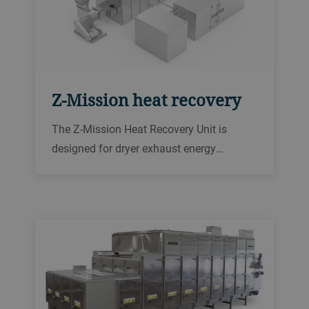
Z-Mission heat recovery
The Z-Mission Heat Recovery Unit is
designed for dryer exhaust energy
recovery. It uses a heat pump to recover
energy from the dryer exhaust and warms
up the dryer supply air with this energy.