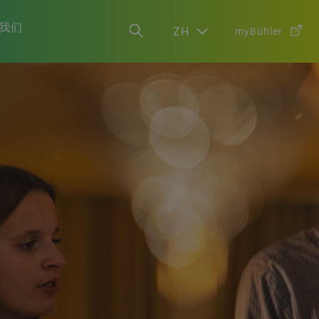
我们
ZH
myBühler