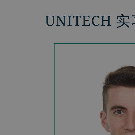
UNITECH
得到了从出色的同
在布勒的实习过程中
合作的宝贵机会。
部参与开创性的可
是对我所在部门的
会。能够在这样一个
一开始就觉得自己
专家紧密合作，真是
作。