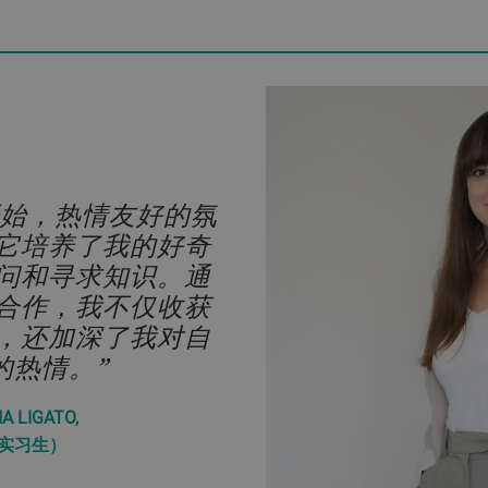
的投入始终得到重
，也让我切实感受
并让我能够直观地
成功带来的直接影
问积极地促进了我
业成长。
HMANN,
信部实习生）