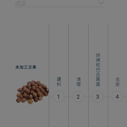
成品
烘烤和巴氏杀菌
未加工坚果
坚果酱
进料
清理
去皮
1
2
3
4