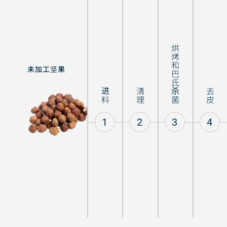
烘烤和巴氏杀菌
未加工坚果
烤坚果
进料
清理
去皮
1
2
3
4