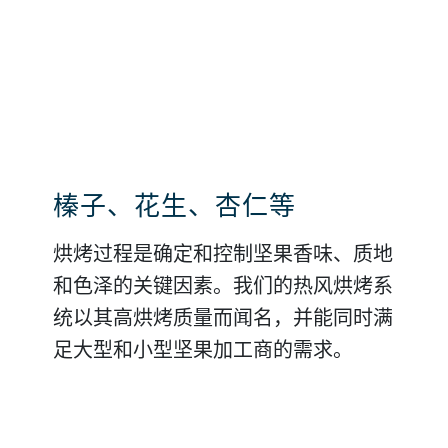
每餐必备的全面酱料
发现坚果酱的广大市场
榛子、花生、杏仁等
流行的健康零食
花生酱是一种在菜肴中广泛使用的美味
坚果酱和种子酱可用作配料或成品。我
烘烤过程是确定和控制坚果香味、质地
坚果和种子是世界公认的烹饪精华。我
酱料，也可单独作为菜品食用。通过我
们结合两个尝试和实验流程阶段，以驱
和色泽的关键因素。我们的热风烘烤系
们提供完整的工厂解决方案，涵盖从坚
们的研磨解决方案，您可根据自身的市
动坚果酱的生产。我们可帮助您开发自
统以其高烘烤质量而闻名，并能同时满
果原料到带包装的坚果棒的整个价值
场需求生产任何类型的花生酱。
己的品牌，以独特的味道、结构和外观
足大型和小型坚果加工商的需求。
链。我们可帮助您创造您自己的健康零
满足您的市场需求。
食，搭配烘烤坚果和种子，满足您的独
特口味。