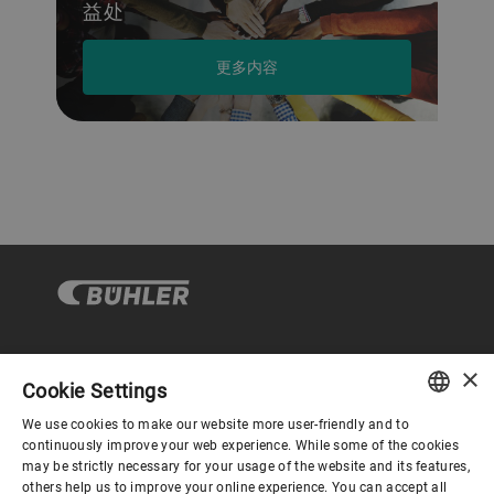
益处
更多内容
×
企业与合规
Cookie Settings
We use cookies to make our website more user-friendly and to
ENGLISH
continuously improve your web experience. While some of the cookies
关于布勒
may be strictly necessary for your usage of the website and its features,
SPANISH
others help us to improve your online experience. You can accept all