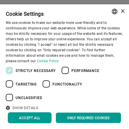
×
Cookie Settings
We use cookies to make our website more user-friendly and to
ENGLISH
continuously improve your web experience. While some of the cookies
may be strictly necessary for your usage of the website and its features,
SPANISH
others help us to improve your online experience. You can accept all
cookies by clicking "I accept" or reject all but the strictly necessary
GERMAN
cookies by clicking on "Only required cookies". To find further
information about what cookies we use and how to manage them,
FRENCH
please consult our
Cookie Policy.
PORTUGUESE
STRICTLY NECESSARY
PERFORMANCE
RUSSIAN
布勒将向多利交付 4 台大型
TARGETING
FUNCTIONALITY
VIETNAMESE
铸造单元
中文
UNCLASSIFIED
无锡（中国），纽伦堡（德国），2024 年
日本語
SHOW DETAILS
1 月 19 日 — 中国汽车零部件供应商多利…
ACCEPT ALL
ONLY REQUIRED COOKIES