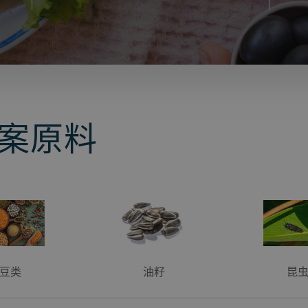
案原料
豆类
油籽
昆