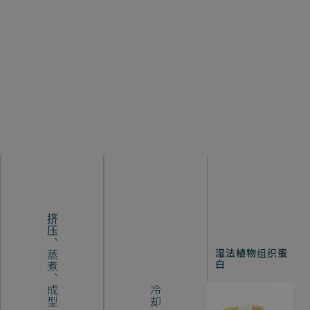
挤压、蒸煮、成型
湿法植物组织蛋
白
冷却