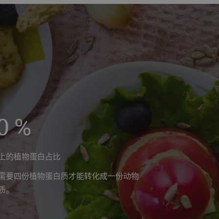
0
%
上的植物蛋白占比
需要四份植物蛋白质才能转化成一份动物
质。