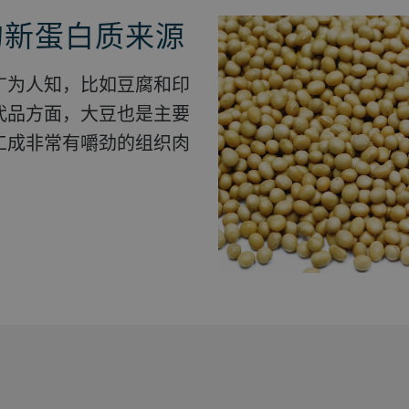
的新蛋白质来源
高品质蛋白质来
原料转化为利
作为蛋白质来
餐桌。
代品方面，大豆也是主要
微藻类和各级衍生原料的
工成非常有嚼劲的组织肉
肉类的替代产品。我们已
代化技术。
虫，昆虫主要用于食品领
助提高豆类产量。
原料。