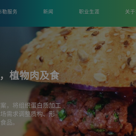
布勒服务
新闻
职业生涯
关于
？
，植物肉及食
方案，将组织蛋白质加工
市场需求调整质构、形
味食品。