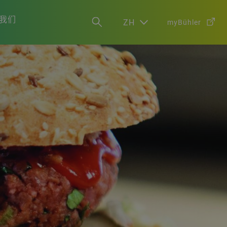
我们
ZH
myBühler