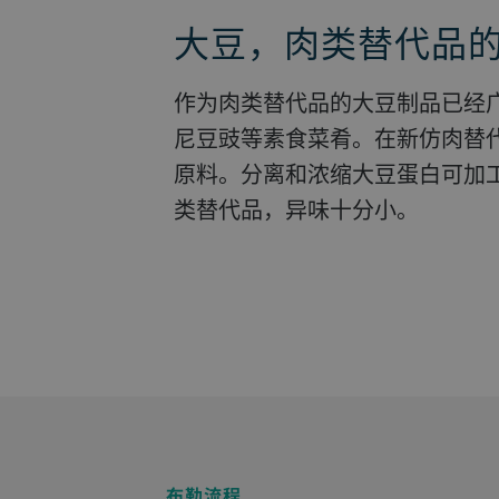
大豆，肉类替代品
豆类是应用广泛的
布勒工艺和设备将
新视野——将昆虫
我们把微藻类端上
源。
润。
源。
作为肉类替代品的大豆制品已经广为人知，比如豆腐和印
杜氏藻、螺旋藻或小球藻等单细胞生物的蛋白质含量高达
尼豆豉等素食菜肴。在新仿肉替
70%。我们的解决方案助您稳定
我们的技术可充分发挥豆类潜能。豆类应用广泛，可用于
制备大豆、油菜籽、葵花籽等油籽时，需要可靠的合作伙
人口不断增长，而自然资源日益减少，寻找替代营养来源
原料。分离和浓缩大豆蛋白可加
价格。
面包、意大利面等产品以及做为
伴为您提供周密的工艺诀窍和现
已迫在眉睫。其中一种来源是昆
类替代品，异味十分小。
开发一系列产品和解决方案，帮
域，是一种实验性食品应用的新
更多关于微藻类的信息
更多关于油籽的信息
更多关于豆类的信息
更多有关昆虫技术的信息
布勒流程