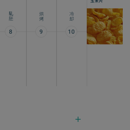
玉米片
轧胚
烘烤
冷却
8
9
10