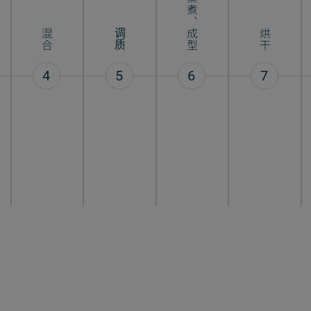
挤压、蒸煮、成型
混合
调质
烘干
4
5
6
7