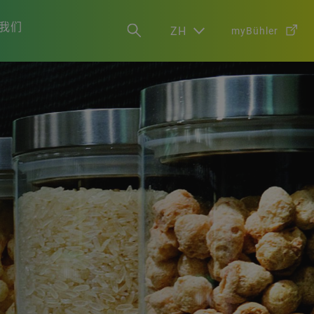
我们
ZH
myBühler