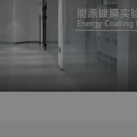
验室配备蒸发、溅射、离子束溅射、在线连续溅射镀膜等镀膜机
师和研发团队可协助您一起开发新的镀膜工艺、打样测试和技术