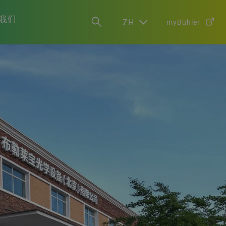
我们
ZH
myBühler