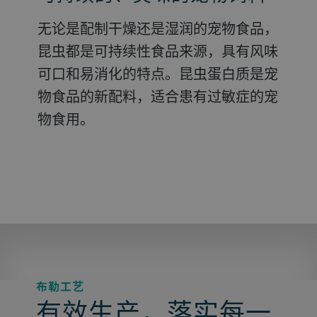
味的鸡蛋
无论是配制干燥还是湿润的宠物食品，
得益于功能属性，昆虫配料可用于仔猪
昆虫配料可成功取代肉鸡饲料中大豆等
使用昆虫蛋白质替代水产饲料应用中的
昆虫都是可持续性食品来源，具有风味
饲料。5% 蛋白质含量即可改善饲料转
传统蛋白质来源。添加 3% 昆虫蛋白质
鱼粉，促进鱼类消化道健康，提高饲料
昆虫可直接用作天然蛋鸡饲料。在饲料
可口和易消化的特点。昆虫蛋白质是宠
化率，而添加 10% 脂质含量有助于解
豆粕可以刺激免疫系统，使动物更健
转化率和鱼类存活率。此外，昆虫脂质
中添加昆虫，不仅可以提高蛋鸡的自然
物食品的新配料，适合患有过敏症的宠
决仔猪消化问题。
康，实现稳定生产。
可以减少脂肪沉积，从而改变鱼类质
行为，降低死亡率，还能改善鸡蛋外
物食用。
量。
观、质量和口味。
布勒工艺
有效生产，落实每一