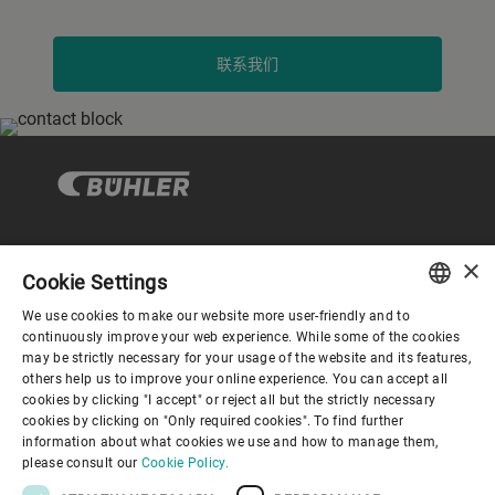
联系我们
×
企业与合规
Cookie Settings
We use cookies to make our website more user-friendly and to
ENGLISH
continuously improve your web experience. While some of the cookies
关于布勒
may be strictly necessary for your usage of the website and its features,
SPANISH
others help us to improve your online experience. You can accept all
cookies by clicking "I accept" or reject all but the strictly necessary
GERMAN
联系我们
cookies by clicking on "Only required cookies". To find further
information about what cookies we use and how to manage them,
FRENCH
please consult our
Cookie Policy.
PORTUGUESE