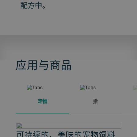
配方中。
应用与商品
宠物
猪
可持续的、美味的宠物饲料
易消化且健康的猪饲料
营养均衡的肉鸡饲料
通过天然饲料喂养获得更美
可持续美味鱼饲料