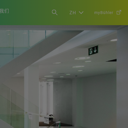
我们
ZH
myBühler