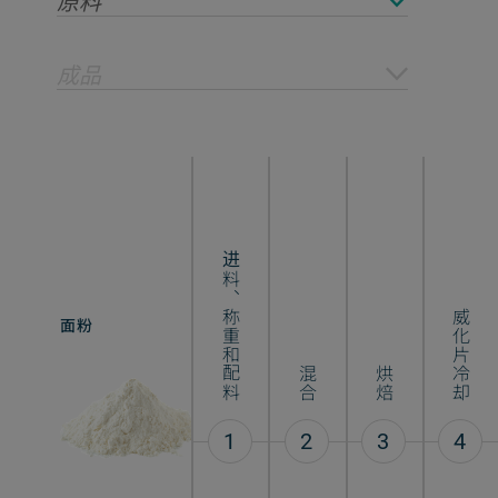
原料
成品
进料、称重和配料
威化片冷却
面粉
平板威化
混合
烘焙
1
2
3
4