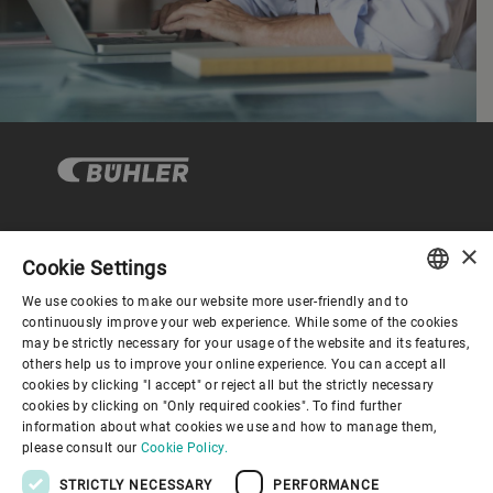
×
企业与合规
Cookie Settings
We use cookies to make our website more user-friendly and to
ENGLISH
continuously improve your web experience. While some of the cookies
关于布勒
may be strictly necessary for your usage of the website and its features,
SPANISH
others help us to improve your online experience. You can accept all
cookies by clicking "I accept" or reject all but the strictly necessary
GERMAN
联系我们
cookies by clicking on "Only required cookies". To find further
information about what cookies we use and how to manage them,
FRENCH
please consult our
Cookie Policy.
PORTUGUESE
STRICTLY NECESSARY
PERFORMANCE