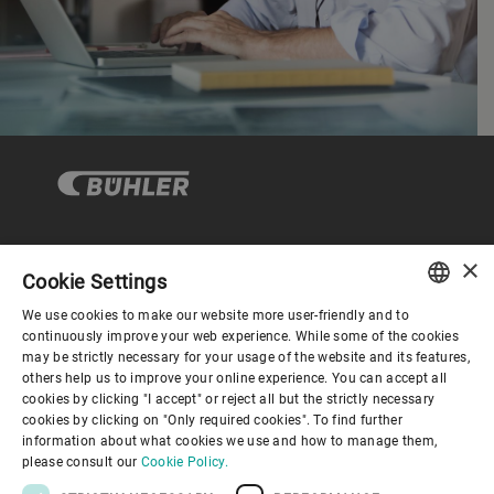
×
企业与合规
Cookie Settings
We use cookies to make our website more user-friendly and to
ENGLISH
continuously improve your web experience. While some of the cookies
关于布勒
may be strictly necessary for your usage of the website and its features,
SPANISH
others help us to improve your online experience. You can accept all
cookies by clicking "I accept" or reject all but the strictly necessary
GERMAN
联系我们
cookies by clicking on "Only required cookies". To find further
information about what cookies we use and how to manage them,
FRENCH
please consult our
Cookie Policy.
PORTUGUESE