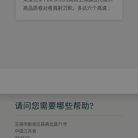
高品质卷对卷溅射沉积。多达六个高速旋
转阴极，加上灵活的设备配置，适用于研
发工作和全生产环境。
请问您需要哪些帮助?
无锡市新吴区薛典北路71号
中国江苏省
214142