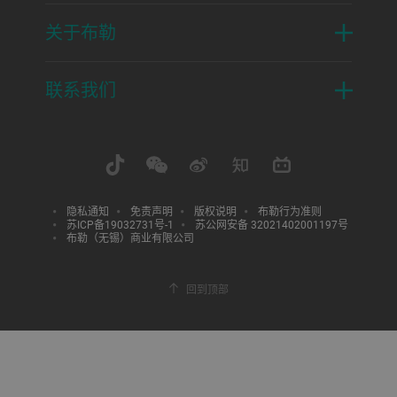
关于布勒
联系我们
隐私通知
免责声明
版权说明
布勒行为准则
苏ICP备19032731号-1
苏公网安备 32021402001197号
布勒（无锡）商业有限公司
回到顶部